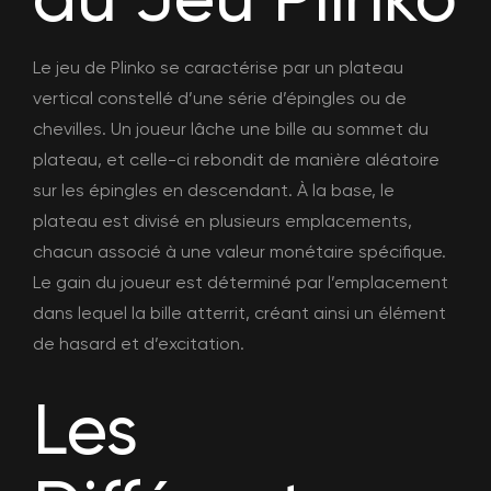
Le jeu de Plinko se caractérise par un plateau
vertical constellé d’une série d’épingles ou de
chevilles. Un joueur lâche une bille au sommet du
plateau, et celle-ci rebondit de manière aléatoire
sur les épingles en descendant. À la base, le
plateau est divisé en plusieurs emplacements,
chacun associé à une valeur monétaire spécifique.
Le gain du joueur est déterminé par l’emplacement
dans lequel la bille atterrit, créant ainsi un élément
de hasard et d’excitation.
Les