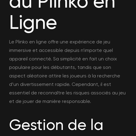
du Plinko en
Ligne
Le Plinko en ligne offre une expérience de jeu
immersive et accessible depuis n’importe quel
appareil connecté. Sa simplicité en fait un choix
populaire pour les débutants, tandis que son
aspect aléatoire attire les joueurs à la recherche
d’un divertissement rapide. Cependant, il est
essentiel de reconnaître les risques associés au jeu
et de jouer de manière responsable.
Gestion de la