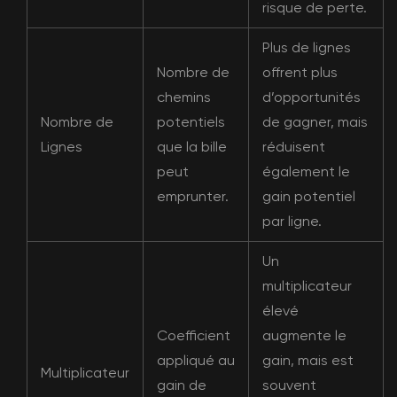
risque de perte.
Plus de lignes
Nombre de
offrent plus
chemins
d’opportunités
Nombre de
potentiels
de gagner, mais
Lignes
que la bille
réduisent
peut
également le
emprunter.
gain potentiel
par ligne.
Un
multiplicateur
élevé
Coefficient
augmente le
appliqué au
gain, mais est
Multiplicateur
gain de
souvent