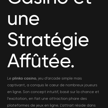
une
Stratégie
Affûtée.
Le
plinko casino
, jeu d’arcade simple mais
captivant, a conquis le cœur de nombreux joueurs
en ligne. Son concept intuitif, basé sur la chance et
l’excitation, en fait une attraction phare des
plateformes de jeux en ligne. L’attrait réside dans