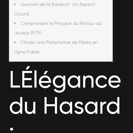
Gestion de la Bankroll : Un Aspect
Crucial
Comprendre le Principe du Retour au
Joueur (RTP)
Choisir une Plateforme de Plinko en
Ligne Fiable
LÉlégance
du Hasard
: